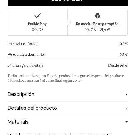
Pedido hoy:
En stock · Entrega rápida:
09/08
19/08 - 21/08
Envío estándar
35 €
Subida a domicilio
59 €
Entrega y montaje
Desde 69 €
Tarifas orientativas para España peninsular según el importe del producto.
El checkout mostrará el coste final según zona.
Descripción
Detalles del producto
Materials