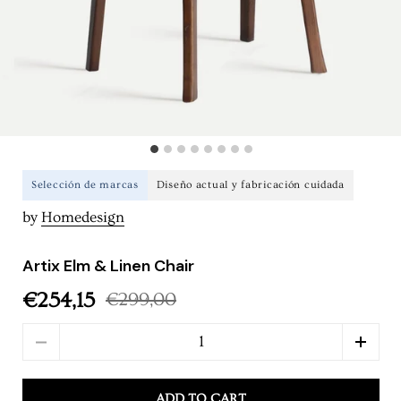
Selección de marcas
Diseño actual y fabricación cuidada
by
Homedesign
Artix Elm & Linen Chair
€254,15
€299,00
Sale price
Regular price
Quantity
ADD TO CART