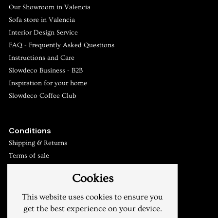
Our Showroom in Valencia
Sofa store in Valencia
Interior Design Service
FAQ - Frequently Asked Questions
Slowdeco
Instructions and Care
Asesoramiento y atención al cliente
Slowdeco Business - B2B
Inspiration for your home
Slowdeco Coffee Club
Conditions
Shipping & Returns
Terms of sale
Privacy Policy
Cookies
Legal warning
My account
This website uses cookies to ensure you
get the best experience on your device.