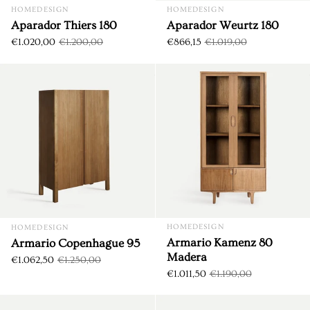
HOMEDESIGN
HOMEDESIGN
Aparador Thiers 180
Aparador Weurtz 180
€1.020,00
€1.200,00
€866,15
€1.019,00
Armario Copenhague 95
DTO. €187,50
DTO. €178,50
HOMEDESIGN
HOMEDESIGN
Armario Kamenz 80
Armario Copenhague 95
Madera
€1.062,50
€1.250,00
€1.011,50
€1.190,00
Butaca Glassue Blanco Roto 