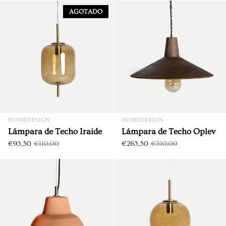
Lámpara de Techo Iraide
AGOTADO
DTO. €46,50
HOMEDESIGN
HOMEDESIGN
Lámpara de Techo Iraide
Lámpara de Techo Oplev
€93,50
€110,00
€263,50
€310,00
Lámpara de Techo Terracota
DTO. €21,00
DTO. €16,50