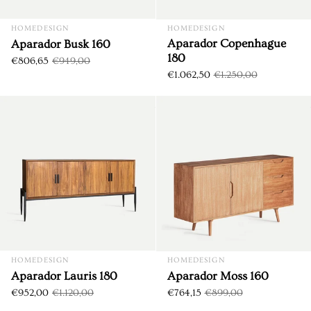
HOMEDESIGN
HOMEDESIGN
Aparador Copenhague
Aparador Busk 160
180
€806,65
€949,00
€1.062,50
€1.250,00
Aparador Lauris 180
DTO. €168,00
DTO. €134,85
HOMEDESIGN
HOMEDESIGN
Aparador Lauris 180
Aparador Moss 160
€952,00
€1.120,00
€764,15
€899,00