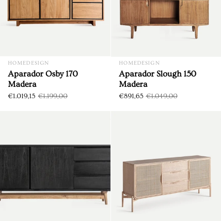
HOMEDESIGN
HOMEDESIGN
Aparador Osby 170
Aparador Slough 150
Madera
Madera
€1.019,15
€1.199,00
€891,65
€1.049,00
Aparador Thiers 180
DTO. €180,00
DTO. €152,85