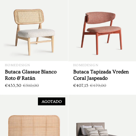
DTO. €76,50
DTO. €71,85
HOMEDESIGN
HOMEDESIGN
Butaca Glassue Blanco
Butaca Tapizada Vreden
Roto & Ratán
Coral Jaspeado
€433,50
€510,00
€407,15
€479,00
Cabecero Madera & Ratán 19
AGOTADO
DTO. €144,75