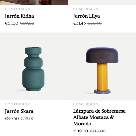
HOMEDESIGN
HOMEDESIGN
Jarrón Kidha
Jarrón Lilya
€51,00
€60,00
€51,43
€60,50
Jarrón Skara
DTO. €8,70
DTO. €21,00
HOMEDESIGN
HOMEDESIGN
Lámpara de Sobremesa
Jarrón Skara
Albate Mostaza &
€49,30
€58,00
Morado
€119,00
€140,00