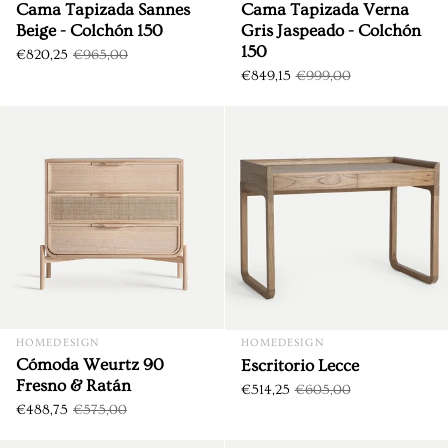
Cama Tapizada Sannes
Cama Tapizada Verna
Beige - Colchón 150
Gris Jaspeado - Colchón
150
€820,25
€965,00
€849,15
€999,00
Cómoda Weurtz 90 Fresno & 
DTO. €86,25
DTO. €90,75
HOMEDESIGN
HOMEDESIGN
Cómoda Weurtz 90
Escritorio Lecce
Fresno & Ratán
€514,25
€605,00
€488,75
€575,00