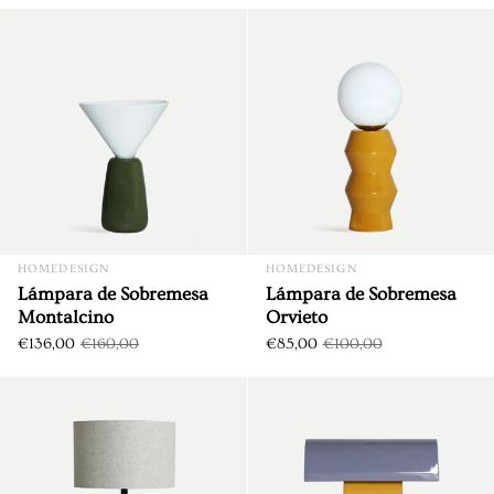
Lámpara de Sobremesa Monta
DTO. €24,00
DTO. €15,00
HOMEDESIGN
HOMEDESIGN
Lámpara de Sobremesa
Lámpara de Sobremesa
Montalcino
Orvieto
€136,00
€160,00
€85,00
€100,00
Lámpara de Sobremesa Rokko
DTO. €24,75
DTO. €18,75