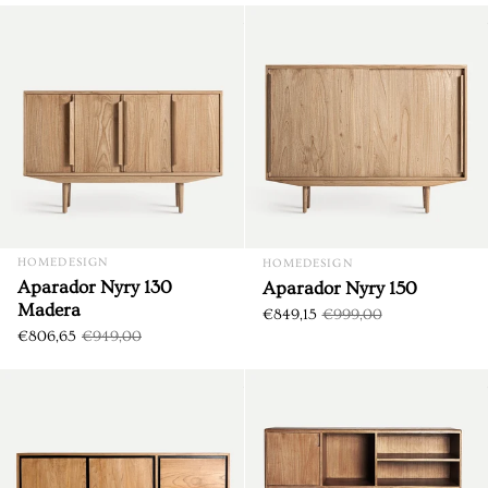
Aparador Nyry 130 Madera
DTO. €142,35
DTO. €149,85
HOMEDESIGN
HOMEDESIGN
Aparador Nyry 130
Aparador Nyry 150
Madera
€849,15
€999,00
€806,65
€949,00
Aparador Osby 170 Madera
DTO. €179,85
DTO. €157,35