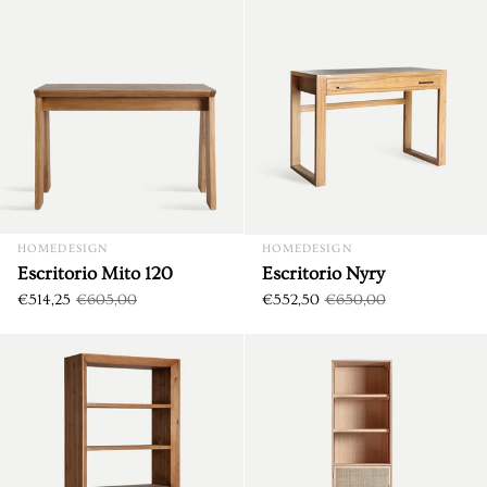
Escritorio Mito 120
DTO. €90,75
DTO. €97,50
HOMEDESIGN
HOMEDESIGN
Escritorio Mito 120
Escritorio Nyry
€514,25
€605,00
€552,50
€650,00
Estantería Dikebus 100
DTO. €179,85
DTO. €97,35