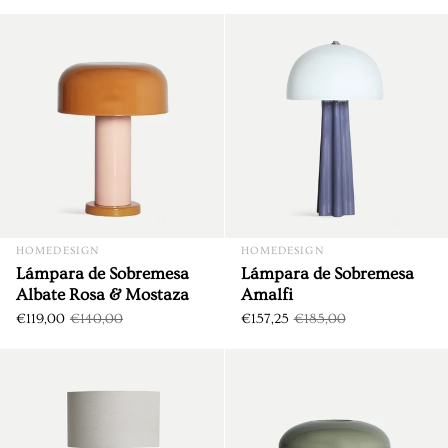
Lámpara de Sobremesa Albat
DTO. €21,00
DTO. €27,75
HOMEDESIGN
HOMEDESIGN
Lámpara de Sobremesa
Lámpara de Sobremesa
Albate Rosa & Mostaza
Amalfi
€119,00
€140,00
€157,25
€185,00
Lámpara de Sobremesa Argila
DTO. €26,25
DTO. €24,75