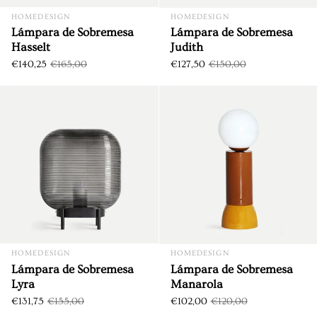
HOMEDESIGN
HOMEDESIGN
Lámpara de Sobremesa
Lámpara de Sobremesa
Hasselt
Judith
€140,25
€165,00
€127,50
€150,00
Lámpara de Sobremesa Lyra
DTO. €23,25
DTO. €18,00
HOMEDESIGN
HOMEDESIGN
Lámpara de Sobremesa
Lámpara de Sobremesa
Lyra
Manarola
€131,75
€155,00
€102,00
€120,00