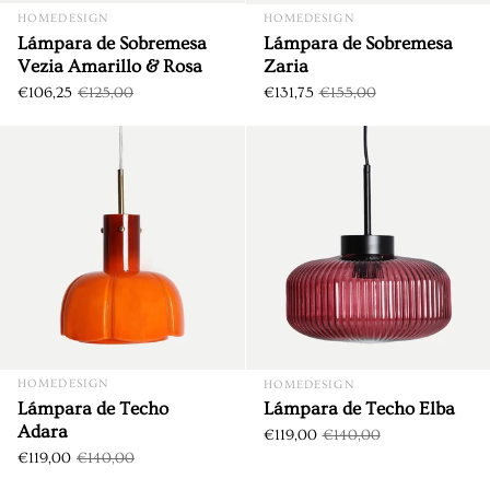
HOMEDESIGN
HOMEDESIGN
Lámpara de Sobremesa
Lámpara de Sobremesa
Vezia Amarillo & Rosa
Zaria
€106,25
€125,00
€131,75
€155,00
Lámpara de Techo Adara
DTO. €21,00
DTO. €21,00
HOMEDESIGN
HOMEDESIGN
Lámpara de Techo
Lámpara de Techo Elba
Adara
€119,00
€140,00
€119,00
€140,00