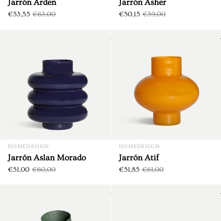
Jarrón Arden
Jarrón Asher
€53,55
€63,00
€50,15
€59,00
Jarrón Aslan Morado
DTO. €9,00
DTO. €9,15
HOMEDESIGN
HOMEDESIGN
Jarrón Aslan Morado
Jarrón Atif
€51,00
€60,00
€51,85
€61,00
Jarrón Esperanza
DTO. €10,16
DTO. €6,75