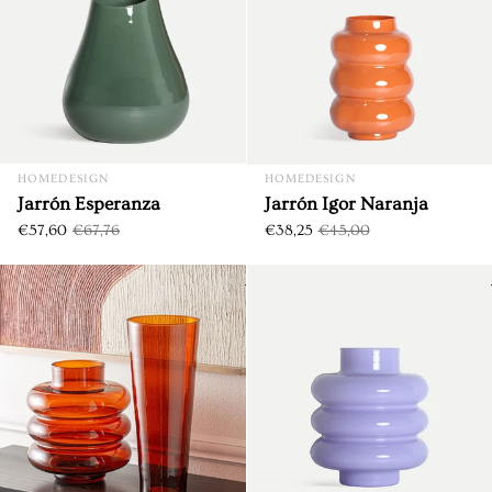
HOMEDESIGN
HOMEDESIGN
Jarrón Esperanza
Jarrón Igor Naranja
€57,60
€67,76
€38,25
€45,00
Jarrón Kidha
DTO. €9,00
DTO. €9,07