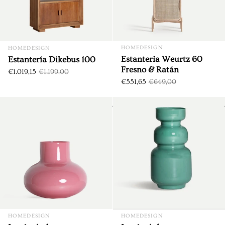
HOMEDESIGN
HOMEDESIGN
Estantería Weurtz 60
Estantería Dikebus 100
Fresno & Ratán
€1.019,15
€1.199,00
€551,65
€649,00
Jarrón Arden
DTO. €9,45
DTO. €8,85
HOMEDESIGN
HOMEDESIGN