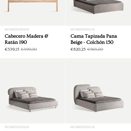
HOMEDESIGN
HOMEDESIGN
Cabecero Madera &
Cama Tapizada Pana
Ratán 190
Beige - Colchón 150
€339,15
€399,00
€820,25
€965,00
Cama Tapizada Sannes Beige 
DTO. €144,75
DTO. €149,85
HOMEDESIGN
HOMEDESIGN