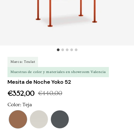
Marca: Teulat
Muestras de color y materiales en showroom Valencia
Mesita de Noche Yoko 52
€352,00
€440,00
Precio rebajado
Precio normal
Color
:
Teja