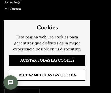
Aviso legal
Mi Cuenta
CONTACTO
Cookies
YouTube
Esta página web usa cookies para
Pinterest
garantizar que disfrutes de la mejor
Instagram
experiencia posible en tu dispositivo.
Email
ACEPTAR TODAS LAS COOKIES
Phone
RECHAZAR TODAS LAS COOKIES
IDIOMA
Español