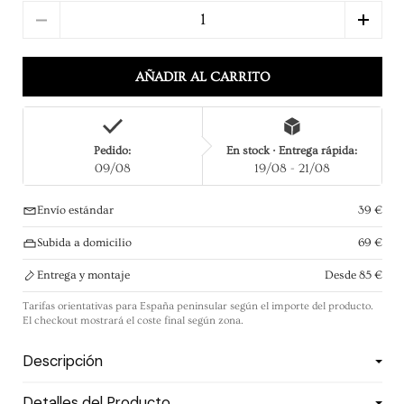
Cantidad
AÑADIR AL CARRITO
Pedido:
En stock · Entrega rápida:
09/08
19/08 - 21/08
Envío estándar
39 €
Subida a domicilio
69 €
Entrega y montaje
Desde 85 €
Tarifas orientativas para España peninsular según el importe del producto.
El checkout mostrará el coste final según zona.
Descripción
Detalles del Producto